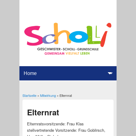
Startseite
»
Mitwirkung
» Elternrat
Sie sind hier
Elternrat
Elternratsvor­sitzende: Frau Klas
stellvertretende Vorsitzende: Frau Goblirsch,